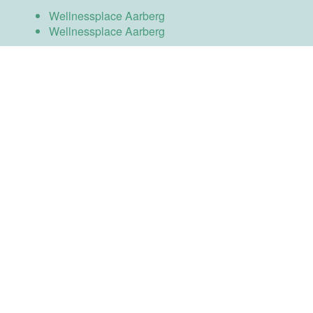
Wellnessplace Aarberg
Wellnessplace Aarberg
Proudly powered by WordPress
|
Theme:
Sydney
by
aThemes.