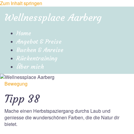
Zum Inhalt springen
Wellnessplace Aarberg
Home
Angebot & Preise
Buchen & Anreise
Rückentraining
Über mich
Bewegung
Tipp 38
Mache einen Herbstspaziergang durchs Laub und
geniesse die wunderschönen Farben, die die Natur dir
bietet.