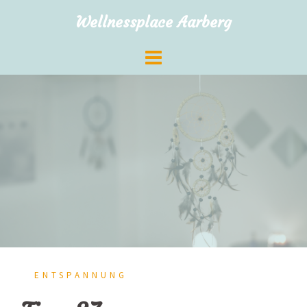
Zum
Wellnessplace Aarberg
Inhalt
springen
ENTSPANNUNG