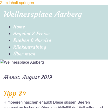
Zum Inhalt springen
Wellnessplace Aarberg
Home
Angebot & Preise
Buchen & Anreise
Rückentraining
Über mich
Monat:
August 2019
Tipp 34
Himbeeren naschen erlaubt! Diese süssen Beeren
schmecken lecker, erhöhen die Aktivität der Fettzellen und