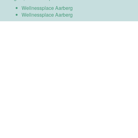
Wellnessplace Aarberg
Wellnessplace Aarberg
Proudly powered by WordPress
|
Theme:
Sydney
by
aThemes.