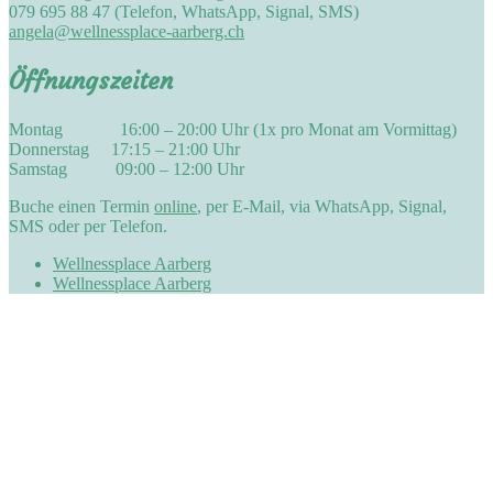
079 695 88 47 (Telefon, WhatsApp, Signal, SMS)
angela@wellnessplace-aarberg.ch
Öffnungszeiten
Montag 16:00 – 20:00 Uhr (1x pro Monat am Vormittag)
Donnerstag 17:15 – 21:00 Uhr
Samstag 09:00 – 12:00 Uhr
Buche einen Termin
online
, per E-Mail, via WhatsApp, Signal,
SMS oder per Telefon.
Wellnessplace Aarberg
Wellnessplace Aarberg
Proudly powered by WordPress
|
Theme:
Sydney
by aThemes.