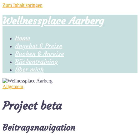
Zum Inhalt springen
Wellnessplace Aarberg
Home
Angebot & Preise
Buchen & Anreise
Rückentraining
Über mich
Allgemein
Project beta
Beitragsnavigation